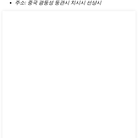
주소:
중국 광둥성 둥관시 치시시 선샹시