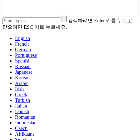
검색하려면 Enter 키를 누르고
닫으려면 ESC 키를 누르세요.
English
French
German
Portuguese
Spanish
Russian
Japanese
Korean
Arabic
Irish
Greek
Turkish
Italian
Danish
Romanian
Indonesian
Czech
Afrikaans
Swedish