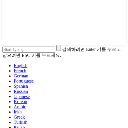
검색하려면 Enter 키를 누르고
닫으려면 ESC 키를 누르세요.
English
French
German
Portuguese
Spanish
Russian
Japanese
Korean
Arabic
Irish
Greek
Turkish
Italian