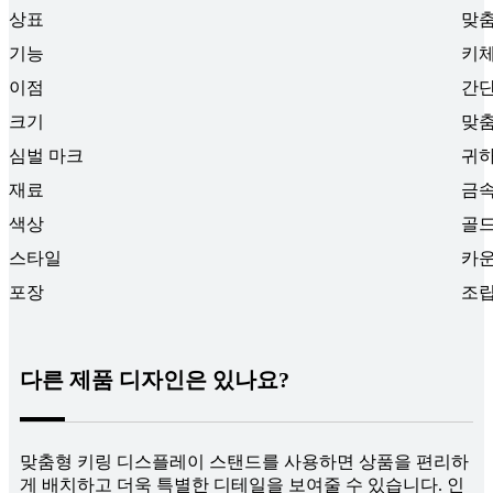
상표
맞
기능
키체
이점
간단
크기
맞
심벌 마크
귀하
재료
금속
색상
골드
스타일
카
포장
조
다른 제품 디자인은 있나요?
맞춤형 키링 디스플레이 스탠드를 사용하면 상품을 편리하
게 배치하고 더욱 특별한 디테일을 보여줄 수 있습니다. 인