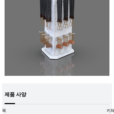
제품 사양
목
키체