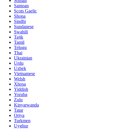
Somali
Samoan
Scots Gaelic
Shona
Sindhi
Sundanese
Swahili
Tajik
Tamil
Telugu
Thai
Ukrainian
Urdu
Uzbek
Vietnamese
Welsh
Xhosa
Yiddish
Yoruba
Zulu
Kinyarwanda
Tatar
Oriya
Turkmen
Uyghur