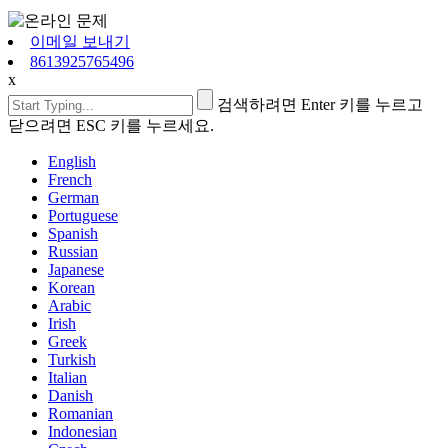
이메일 보내기
8613925765496
x
검색하려면 Enter 키를 누르고
닫으려면 ESC 키를 누르세요.
English
French
German
Portuguese
Spanish
Russian
Japanese
Korean
Arabic
Irish
Greek
Turkish
Italian
Danish
Romanian
Indonesian