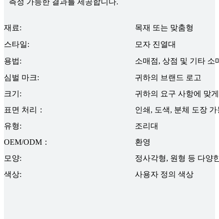
측정 가능한 결과를 제공합니다.
재료:
목재 또는 맞춤형
스타일:
모자 진열대
용법:
소매점, 상점 및 기타 소
심벌 마크:
귀하의 브랜드 로고
크기:
귀하의 요구 사항에 맞게
표면 처리：
인쇄, 도색, 분체 도장 
유형:
조리대
OEM/ODM：
환영
모양:
정사각형, 원형 ​​등 다
색상:
사용자 정의 색상