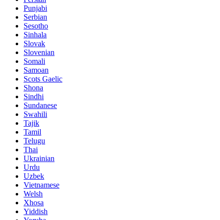
Punjabi
Serbian
Sesotho
Sinhala
Slovak
Slovenian
Somali
Samoan
Scots Gaelic
Shona
Sindhi
Sundanese
Swahili
Tajik
Tamil
Telugu
Thai
Ukrainian
Urdu
Uzbek
Vietnamese
Welsh
Xhosa
Yiddish